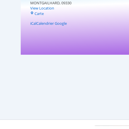
MONTGAILHARD
,
09330
View Location
RCCFM
Carte
iCal
Calendrier Google